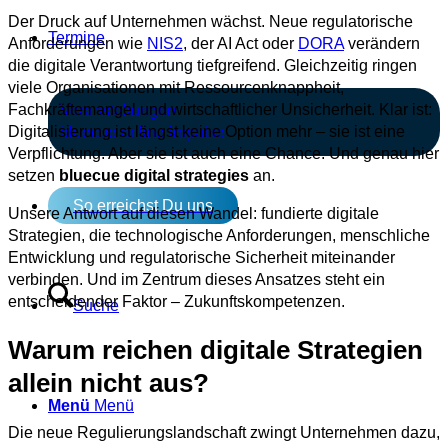
Der Druck auf Unternehmen wächst. Neue regulatorische
Termine
Anforderungen wie
NIS2
, der AI Act oder
DORA
verändern
die digitale Verantwortung tiefgreifend. Gleichzeitig ringen
viele Organisationen mit Ressourcenknappheit,
Fachkräftemangel und wirtschaftlicher Unsicherheit. Klar ist:
Veranstaltungen
Digitalisierung ist längst keine Option mehr – sie ist eine
bluecue online impulse
Verpflichtung. Aber sie ist auch eine Chance. Und genau hier
setzen
bluecue digital strategies
an.
So erreichst Du uns
Unsere Antwort auf diesen Wandel: fundierte digitale
Strategien, die technologische Anforderungen, menschliche
Entwicklung und regulatorische Sicherheit miteinander
verbinden. Und im Zentrum dieses Ansatzes steht ein
entscheidender Faktor – Zukunftskompetenzen.
Suche
Warum reichen digitale Strategien
allein nicht aus?
Menü
Menü
Die neue Regulierungslandschaft zwingt Unternehmen dazu,