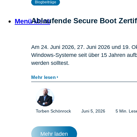
Blogbeiträge
Ablaufende Secure Boot Zerti
Menü
Menü
Am 24. Juni 2026, 27. Juni 2026 und 19. Ok
Windows-Systeme seit über 15 Jahren aufbau
werden solltest.
Mehr lesen
Torben Schönrock
Juni 5, 2026
5 Min. Lese
Mehr laden