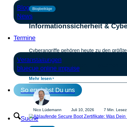
Blog
Blogbeiträge
News
Informationssicherheit & Cybe
Termine
Cyberangriffe gehören heute zu den größte
Unternehmen kontinuierlich. Gesetzgeber
Veranstaltungen
Schutz von Informationen, IT-Systemen un
bluecue online impulse
Mehr lesen
So erreichst Du uns
Nico Lüdemann
Juli 10, 2026
7 Min. Lesez
Suche