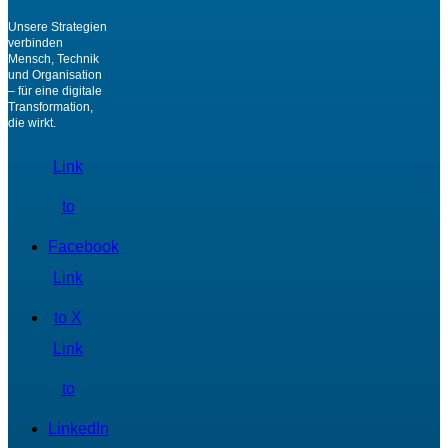
Unsere Strategien
verbinden
Mensch, Technik
und Organisation
– für eine digitale
Transformation,
die wirkt.
Link
to
Facebook
Link
to X
Link
to
LinkedIn