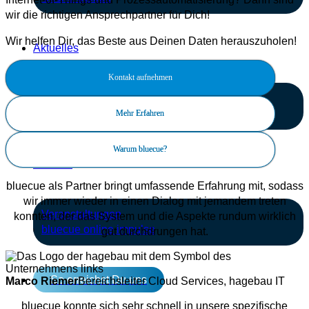
wir die richtigen Ansprechpartner für Dich!
Wir helfen Dir, das Beste aus Deinen Daten herauszuholen!
Aktuelles
Kontakt aufnehmen
Blog
News
Mehr Erfahren
Warum bluecue?
Termine
bluecue als Partner bringt umfassende Erfahrung mit, sodass
wir immer wieder in einen Dialog mit jemandem treten
Veranstaltungen
konnten, der das System und die Aspekte rundum wirklich
bluecue online impulse
gut durchdrungen hat.
So erreichst Du uns
Marco Riemer
Bereichsleiter Cloud Services, hagebau IT
bluecue konnte sich sehr schnell in unsere spezifische