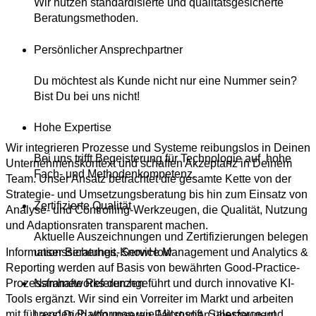
Wir nutzen standardisierte und qualitätsgesicherte
Beratungsmethoden.
Persönlicher Ansprechpartner
Du möchtest als Kunde nicht nur eine Nummer sein?
Bist Du bei uns nicht!
Hohe Expertise
Wir integrieren Prozesse und Systeme reibungslos in Deinen
Bei uns trifft Begeisterung für Technologie auf hohe
Unternehmenskontext und schaffen Akzeptanz in Deinem
Fach- und Methodenkompetenz.
Team. Unser Ansatz betrachtet die gesamte Kette von der
Strategie- und Umsetzungsberatung bis hin zum Einsatz von
Zertifizierte Qualität
Analyse- und Controlling-Werkzeugen, die Qualität, Nutzung
und Adaptionsraten transparent machen.
Aktuelle Auszeichnungen und Zertifizierungen belegen
unser Beratungs-KnowHow
Informationssicherheit, Service Management und Analytics &
Reporting werden auf Basis von bewährten Good-Practice-
Prozessframeworks durchgeführt und durch innovative KI-
Namhafte Referenzen
Tools ergänzt. Wir sind ein Vorreiter im Markt und arbeiten
mit führenden Plattformen wie Microsoft, Salesforce und
Lass‘ Dich von unseren Fallstudien überzeugen!