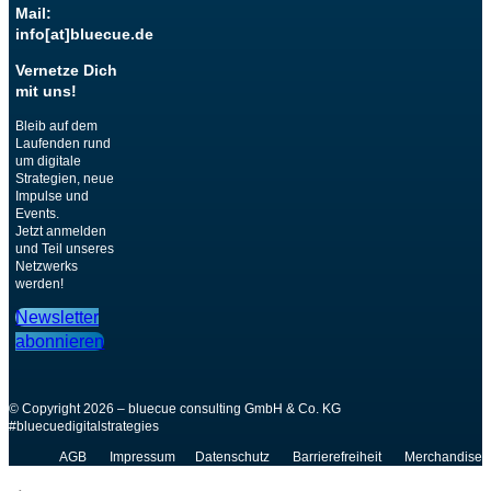
Mail:
info[at]bluecue.de
Vernetze Dich
mit uns!
Bleib auf dem
Laufenden rund
um digitale
Strategien, neue
Impulse und
Events.
Jetzt anmelden
und Teil unseres
Netzwerks
werden!
Newsletter
Kundenbewertungen und Erfahrungen zu
abonnieren
bluecue consulting GmbH & Co. KG
MANGELHAFT
© Copyright 2026 – bluecue consulting GmbH & Co. KG
#bluecuedigitalstrategies
0,00 / 5,00
AGB
Impressum
Datenschutz
Barrierefreiheit
Merchandise
Erfahren Sie mehr über dieses Bewertungssiegel