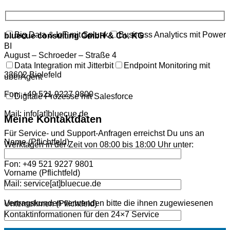
Big Data & IoT mit Splunk
Business Analytics mit Power
bluecue consulting GmbH & Co. KG
BI
August – Schroeder – Straße 4
Data Integration mit Jitterbit
Endpoint Monitoring mit
33602 Bielefeld
uberAgent
Fon:
+49 521 9227 9800
Digitale Prozesse mit Salesforce
Mail: info[at]bluecue.de
Meine Kontaktdaten
Für Service- und Support-Anfragen erreichst Du uns an
Name (Pflichtfeld)
Werktagen in der Zeit von 08:00 bis 18:00 Uhr unter:
Fon: +49 521 9227 9801
Vorname (Pflichtfeld)
Mail: service[at]bluecue.de
Vertragskunden verwenden bitte die ihnen zugewiesenen
Unternehmen (Pflichtfeld)
Kontaktinformationen für den 24×7 Service