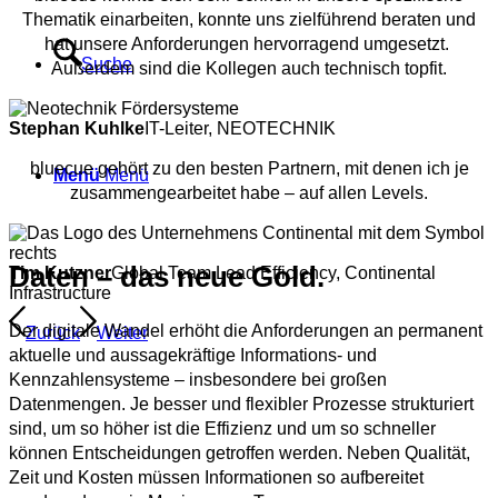
Thematik einarbeiten, konnte uns zielführend beraten und
hat unsere Anforderungen hervorragend umgesetzt.
Suche
Außerdem sind die Kollegen auch technisch topfit.
Stephan Kuhlke
IT-Leiter, NEOTECHNIK
bluecue gehört zu den besten Partnern, mit denen ich je
Menü
Menü
zusammengearbeitet habe – auf allen Levels.
Daten – das neue Gold.
Tim Kutzner
Global Team Lead Efficiency, Continental
Infrastructure
Der digitale Wandel erhöht die Anforderungen an permanent
Zurück
Weiter
aktuelle und aussagekräftige Informations- und
Kennzahlensysteme – insbesondere bei großen
Datenmengen. Je besser und flexibler Prozesse strukturiert
sind, um so höher ist die Effizienz und um so schneller
können Entscheidungen getroffen werden. Neben Qualität,
Zeit und Kosten müssen Informationen so aufbereitet