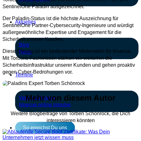
SentinelOne Paladin ausgezeichnet.
Der Paladin-Status ist die höchste Auszeichnung für
Aktuelles
SentinelOne Partner-Cybersecurity-Ingenieure und würdigt
außergewöhnliche Expertise und Engagement für die
Sicherheit unserer Kunden.
Blog
Diese Ehrung ist ein bedeutender Meilenstein für bluecue.
News
Mit Torbens Fachwissen stärken wir weiterhin die
Sicherheitsinfrastruktur unserer Kunden und gehen proaktiv
gegen Cyber-Bedrohungen vor.
Termine
Mehr von diesem Autor
Veranstaltungen
bluecue online impulse
Weitere Blogbeiträge von Torben Schönrock, die Dich
interessieren könnten
So erreichst Du uns