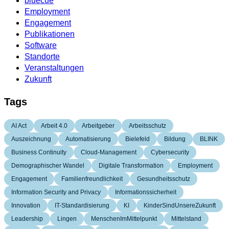
bluecue
Employment
Engagement
Publikationen
Software
Standorte
Veranstaltungen
Zukunft
Tags
AI Act
Arbeit 4.0
Arbeitgeber
Arbeitsschutz
Auszeichnung
Automatisierung
Bielefeld
Bildung
BLINK
Business Continuity
Cloud-Management
Cybersecurity
Demographischer Wandel
Digitale Transformation
Employment
Engagement
Familienfreundlichkeit
Gesundheitsschutz
Information Security and Privacy
Informationssicherheit
Innovation
IT-Standardisierung
KI
KinderSindUnsereZukunft
Leadership
Lingen
MenschenImMittelpunkt
Mittelstand