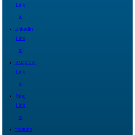
Link
to
LinkedIn
Link
to
Instagram
Link
to
Xing
Link
to
Youtube