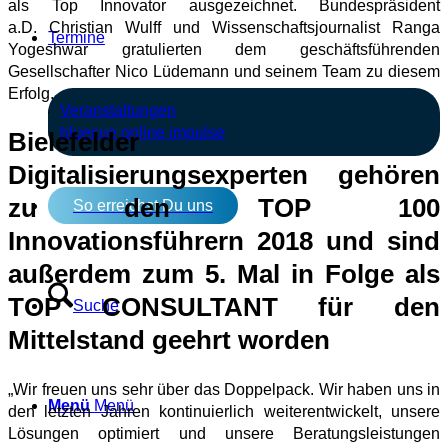
als Top Innovator ausgezeichnet. Bundespräsident
a.D. Christian Wulff und Wissenschaftsjournalist Ranga
Termine
Yogeshwar gratulierten dem geschäftsführenden
Gesellschafter Nico Lüdemann und seinem Team zu diesem
Erfolg.
Veranstaltungen
bluecue online impulse
Bielefelder
Digitalisierungsexperten gehören
zu den TOP 100
So erreichst Du uns
Innovationsführern 2018 und sind
außerdem zum 5. Mal in Folge als
TOP CONSULTANT für den
Suche
Mittelstand geehrt worden
„Wir freuen uns sehr über das Doppelpack. Wir haben uns in
Menü
Menü
den letzten Jahren kontinuierlich weiterentwickelt, unsere
Lösungen optimiert und unsere Beratungsleistungen