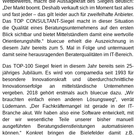
Wettbewerbs, macht die Aussagekraft des Siegels deutlich:
„Der Markt boomt. Deshalb verkauft sich im Moment fast alles
und fast jeder – das gilt leider auch für zweifelhafte Anbieter.
Das TOP CONSULTANT-Siegel macht in dieser Situation
die Qualität eines Beratungsunternehmens auf den ersten
Blick sichtbar und bietet Mittelständlern damit eine wertvolle
Orientierungshilfe.“ bluecue erhielt die Auszeichnung in
diesem Jahr bereits zum 5. Mal in Folge und untermauert
damit seine herausragenden Beraterqualitäten im IT-Bereich.
Das TOP-100 Siegel feiert in diesem Jahr bereits sein 25-
jähriges Jubiläum. Es wird von compamedia seit 1993 für
besondere Innovationskraft und überdurchschnittliche
Innovationserfolge an mittelständische Unternehmen
vergeben. 2018 gehört erstmals auch bluecue dazu. „Wir
brauchten einfach einen anderen Lösungsweg“, verrät
Lüdemann. „Der Fachkräftemangel ist gerade in der IT-
Branche akut. Wir haben also eine Software entwickelt, mit
der wir wesentliche Teile unserer bisher manuell
ausgeführten Beratungsdienstleistungen automatisieren
können.“ Konkret bringen die Bielefelder damit z.B.