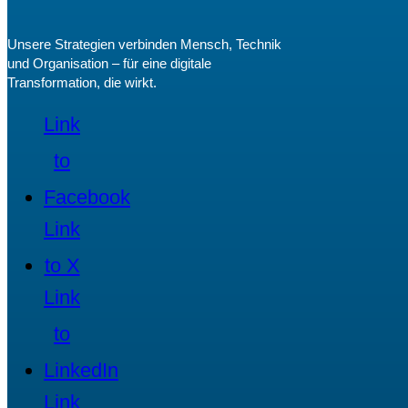
Unsere Strategien verbinden Mensch, Technik
und Organisation – für eine digitale
Transformation, die wirkt.
Link
to
Facebook
Link
to X
Link
to
LinkedIn
Link