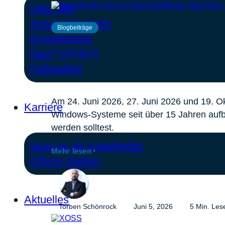
Über uns
Auszeichnungen
Blogbeiträge
Engagement
Nachhaltigkeit
Ablaufende Secure Boot Zerti
Fallstudien
Am 24. Juni 2026, 27. Juni 2026 und 19. Ok
Karriere
Windows-Systeme seit über 15 Jahren aufbau
werden solltest.
bluecue als Arbeitgeber
Mehr lesen
Offene Stellen
Aktuelles
Torben Schönrock
Juni 5, 2026
5 Min. Lese