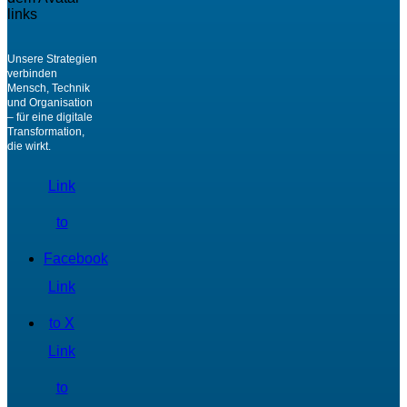
Unsere Strategien
verbinden
Mensch, Technik
und Organisation
– für eine digitale
Transformation,
die wirkt.
Link
to
Facebook
Link
to X
Link
to