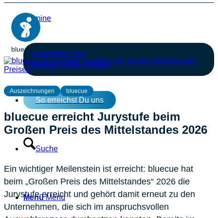
Termine
bluecue Consulting
Juli 8, 2026
3 Min. Lesezeit
Veranstaltungen
bluecue online impulse
Auszeichnungen
bluecue
So erreichst Du uns
bluecue erreicht Jurystufe beim
Großen Preis des Mittelstandes 2026
Suche
Ein wichtiger Meilenstein ist erreicht: bluecue hat
beim „Großen Preis des Mittelstandes“ 2026 die
Jurystufe erreicht und gehört damit erneut zu den
Menü
Menü
Unternehmen, die sich im anspruchsvollen