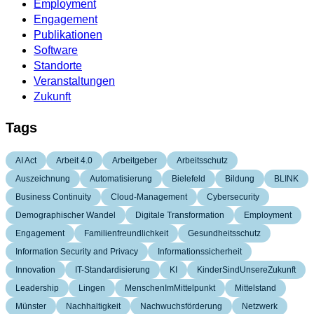
Employment
Engagement
Publikationen
Software
Standorte
Veranstaltungen
Zukunft
Tags
AI Act
Arbeit 4.0
Arbeitgeber
Arbeitsschutz
Auszeichnung
Automatisierung
Bielefeld
Bildung
BLINK
Business Continuity
Cloud-Management
Cybersecurity
Demographischer Wandel
Digitale Transformation
Employment
Engagement
Familienfreundlichkeit
Gesundheitsschutz
Information Security and Privacy
Informationssicherheit
Innovation
IT-Standardisierung
KI
KinderSindUnsereZukunft
Leadership
Lingen
MenschenImMittelpunkt
Mittelstand
Münster
Nachhaltigkeit
Nachwuchsförderung
Netzwerk