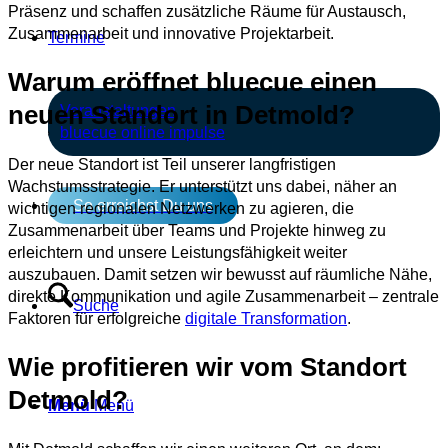
Präsenz und schaffen zusätzliche Räume für Austausch,
Zusammenarbeit und innovative Projektarbeit.
Termine
Warum eröffnet bluecue einen
neuen Standort in Detmold?
Veranstaltungen
bluecue online impulse
Der neue Standort ist Teil unserer langfristigen
Wachstumsstrategie. Er unterstützt uns dabei, näher an
So erreichst Du uns
wichtigen regionalen Netzwerken zu agieren, die
Zusammenarbeit über Teams und Projekte hinweg zu
erleichtern und unsere Leistungsfähigkeit weiter
auszubauen. Damit setzen wir bewusst auf räumliche Nähe,
direkte Kommunikation und agile Zusammenarbeit – zentrale
Suche
Faktoren für erfolgreiche
digitale Transformation
.
Wie profitieren wir vom Standort
Detmold?
Menü
Menü