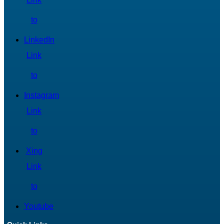
to
LinkedIn
Link
to
Instagram
Link
to
Xing
Link
to
Youtube