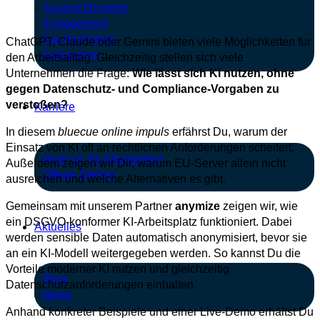
Auszeichnungen
Engagement
Nachhaltigkeit
ChatGPT, Claude oder Gemini bieten viele Möglichkeiten für
Fallstudien
den Arbeitsalltag. Gleichzeitig stellen sich viele
Unternehmen die Frage:
Wie lässt sich KI nutzen, ohne
gegen Datenschutz- und Compliance-Vorgaben zu
verstoßen?
Karriere
In diesem
bluecue online impuls
erfährst Du, warum der
Einsatz von KI oft an rechtlichen Anforderungen scheitert.
bluecue als Arbeitgeber
Außerdem zeigen wir Dir, warum EU-Server allein nicht
Offene Stellen
ausreichen und welche Alternativen es gibt.
Gemeinsam mit unserem Partner
anymize
zeigen wir, wie
ein DSGVO-konformer KI-Arbeitsplatz funktioniert. Dabei
Aktuelles
werden sensible Daten automatisch anonymisiert, bevor sie
an ein KI-Modell weitergegeben werden. So kannst Du die
Vorteile moderner KI nutzen und gleichzeitig
Blog
Datenschutzanforderungen einhalten.
News
Anhand konkreter Beispiele und einer Live-Demo erhältst Du