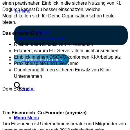
einen praxisnahen Einblick in die sichere Nutzung von KI.
Dadurch kannst Du besser einschätzen, welche
Termine
Möglichkeiten sich für Deine Organisation schon heute
bieten.
Veranstaltungen
Das erwartet Dich:
bluecue online impulse
Risiken beim Einsatz von KI verstehen
Erfahren, warum EU-Server allein nicht ausreichen
Einblick in einen DSGVO-konformen KI-Arbeitsplatz
So erreichst Du uns
Praxisbeispiele und Live-Demo
Orientierung für den sicheren Einsatz von KI im
Unternehmen
Suche
Dein Experte:
Tim Eisenreich, Co-Founder (anymize)
Menü
Menü
Tim Eisenreich ist Unternehmensberater und Mitgründer von