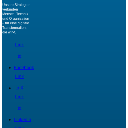
Unsere Strategien
verbinden
Mensch, Technik
und Organisation
– für eine digitale
Transformation,
die wirkt.
Link
to
Facebook
Link
to X
Link
to
LinkedIn