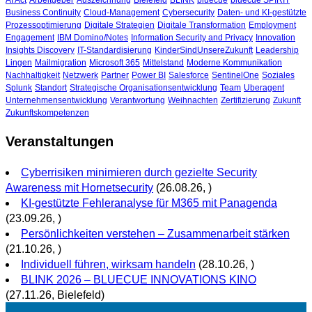
AI Act
Arbeitgeber
Auszeichnung
Bielefeld
BLINK
bluecue
bluecue SPIRIT
Business Continuity
Cloud-Management
Cybersecurity
Daten- und KI-gestützte
Prozessoptimierung
Digitale Strategien
Digitale Transformation
Employment
Engagement
IBM Domino/Notes
Information Security and Privacy
Innovation
Insights Discovery
IT-Standardisierung
KinderSindUnsereZukunft
Leadership
Lingen
Mailmigration
Microsoft 365
Mittelstand
Moderne Kommunikation
Nachhaltigkeit
Netzwerk
Partner
Power BI
Salesforce
SentinelOne
Soziales
Splunk
Standort
Strategische Organisationsentwicklung
Team
Uberagent
Unternehmensentwicklung
Verantwortung
Weihnachten
Zertifizierung
Zukunft
Zukunftskompetenzen
Veranstaltungen
Cyberrisiken minimieren durch gezielte Security
Awareness mit Hornetsecurity
(26.08.26, )
KI-gestützte Fehleranalyse für M365 mit Panagenda
(23.09.26, )
Persönlichkeiten verstehen – Zusammenarbeit stärken
(21.10.26, )
Individuell führen, wirksam handeln
(28.10.26, )
BLINK 2026 – BLUECUE INNOVATIONS KINO
(27.11.26, Bielefeld)