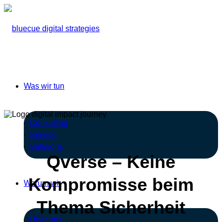
Was wir tun
Consulting
Service
Solutions
Qverse – Keine
Kompromisse beim
Warum wir
Thema Sicherheit
Über uns