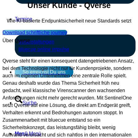
Unser Kunde - Qverse
Termine
Wie KI‑basierte Endpunktsicherheit neue Standards setzt
Download schriftliche journey
Über Qverse
Veranstaltungen
bluecue online impulse
Qverse steht für einen konsequent datengetriebenen Ansatz,
bei dem Technologie nicht nur für Kundenprojekte, sondern
So erreichst Du uns
auch im eigenen Unternehmen eine zentrale Rolle spielt.
Genau deshalb wurde das Thema Sicherheit früh neu
gedacht, weil klassische Virenscanner den wachsenden
Anforderungen nicht mehr gerecht wurden. Mit SentinelOne
Suche
setzt Qverse auf eine Lösung, die direkt am Endgerät greift,
Verhalten erkennt und Bedrohungen autonom stoppt. In
Zusammenarbeit mit bluecue entstand so ein
Sicherheitskonzept, das leistungsfähig bleibt, wenig
Menü
Menü
Aufwand verursacht und sich nahtlos in den internationalen