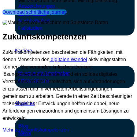
Mit Menschen. Mit Zukunft. Mit Digitalisierung.
Auszeichnungen
Download schriftliche journey
Engagement
Nachhaltigkeit
Fallstudien
Zukunftskompetenzen
Karriere
Zukunftskompetenzen beschreiben die Fähigkeiten, mit
denen Menschen den
digitalen Wandel
aktiv mitgestalten
können. Sie verbinden kritisches Denken,
bluecue als Arbeitgeber
lösungsorientiertes Handeln und ein solides digitales
Offene Stellen
Verständnis mit der Bereitschaft, sich auf Veränderungen
einzulassen und in vernetzten Arbeitsumgebungen
gemeinsam zu arbeiten. Gerade in einer Zeit beschleunigter
Aktuelles
technologischer Entwicklungen helfen sie dabei, neue
Anforderungen einzuordnen und gemeinsam Lösungen zu
entwickeln.
Blog
Mehr zu Zukunftskompetenzen
News