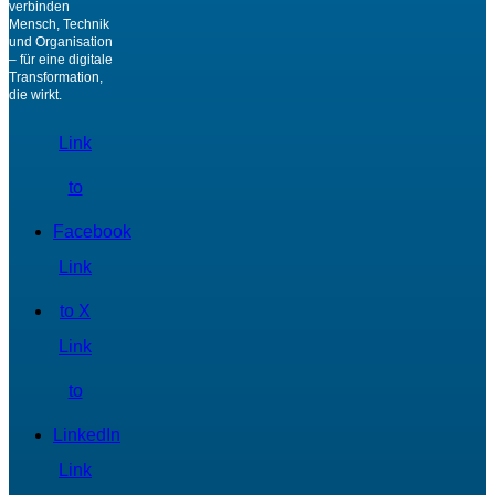
verbinden
Mensch, Technik
und Organisation
– für eine digitale
Transformation,
die wirkt.
Link
to
Facebook
Link
to X
Link
to
LinkedIn
Link