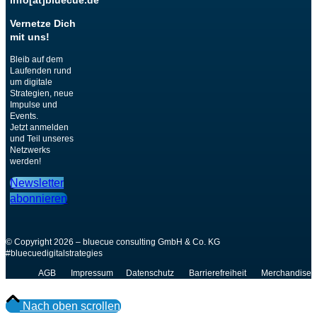
info[at]bluecue.de
Vernetze Dich
mit uns!
Bleib auf dem
Laufenden rund
um digitale
Strategien, neue
Impulse und
Events.
Jetzt anmelden
und Teil unseres
Netzwerks
werden!
Newsletter
abonnieren
© Copyright 2026 – bluecue consulting GmbH & Co. KG
#bluecuedigitalstrategies
AGB
Impressum
Datenschutz
Barrierefreiheit
Merchandise
Nach oben scrollen