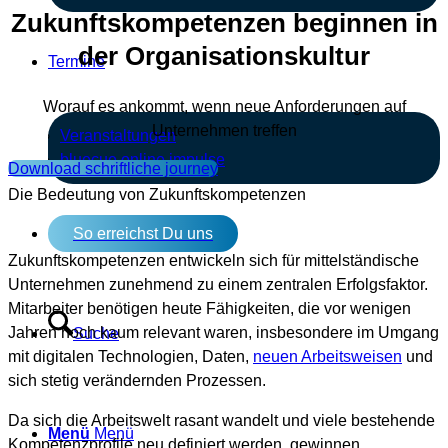
Zukunftskompetenzen beginnen in
der Organisationskultur
Termine
Worauf es ankommt, wenn neue Anforderungen auf
Unternehmen treffen
Veranstaltungen
bluecue online impulse
Download schriftliche journey
Die Bedeutung von Zukunftskompetenzen
So erreichst Du uns
Zukunftskompetenzen entwickeln sich für mittelständische
Unternehmen zunehmend zu einem zentralen Erfolgsfaktor.
Mitarbeiter benötigen heute Fähigkeiten, die vor wenigen
Jahren noch kaum relevant waren, insbesondere im Umgang
Suche
mit digitalen Technologien, Daten,
neuen Arbeitsweisen
und
sich stetig verändernden Prozessen.
Da sich die Arbeitswelt rasant wandelt und viele bestehende
Menü
Menü
Kompetenzprofile neu definiert werden, gewinnen