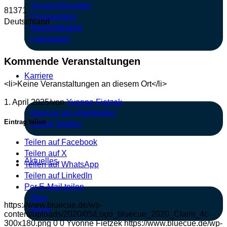
Auszeichnungen
81371
Engagement
Deutschland
Nachhaltigkeit
Fallstudien
Kommende Veranstaltungen
Karriere
<li>Keine Veranstaltungen an diesem Ort</li>
1. April 2025
/
von
Yvonne Fietzek
bluecue als Arbeitgeber
Eintrag teilen
Offene Stellen
Teilen auf Facebook
Teilen auf X
Aktuelles
Teilen auf WhatsApp
Teilen auf LinkedIn
Per E-Mail teilen
Blog
https://www.bluecue.de/wp-
News
content/uploads/2020/05/Logo_bluecue_2020_Claim_4c-
300x180.png
0
0
Yvonne Fietzek
https://www.bluecue.de/wp-