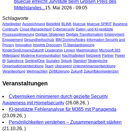
bluecue erreicht Jurystufe beim Großen Preis des
Mittelstandes...
15. Mai 2026 - 09:05
Schlagworte
Arbeitgeber
Auszeichnung
Bielefeld
BLINK
bluecue
bluecue SPIRIT
Business
Continuity
Cloud-Management
Cybersecurity
Daten- und KI-gestützte
Prozessoptimierung
Digitale Strategien
Digitale Transformation
Employment
Engagement
Gesundheitsschutz
IBM Domino/Notes
Information Security and
Privacy
Innovation
Insights Discovery
IT-Standardisierung
KinderSindUnsereZukunft
Leadership
Lingen
Mailmigration
Microsoft 365
Mittelstand
Moderne Kommunikation
Nachhaltigkeit
Netzwerk
Partner
Power
BI
Salesforce
SentinelOne
Soziales
Splunk
Standort
Strategische
Organisationsentwicklung
Team
Uberagent
Unternehmensentwicklung
Verantwortung
Weihnachten
Zertifizierung
Zukunft
Zukunftskompetenzen
Veranstaltungen
Cyberrisiken minimieren durch gezielte Security
Awareness mit Hornetsecurity
(26.08.26, )
KI-gestützte Fehleranalyse für M365 mit Panagenda
(23.09.26, )
Persönlichkeiten verstehen – Zusammenarbeit stärken
(21.10.26, )