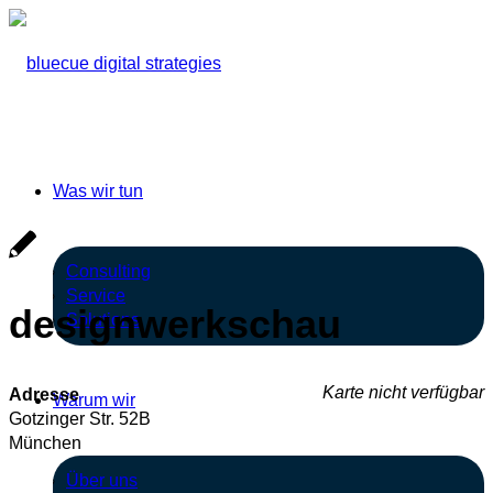
Was wir tun
Consulting
Service
designwerkschau
Solutions
Karte nicht verfügbar
Adresse
Warum wir
Gotzinger Str. 52B
München
Über uns