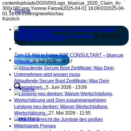
content/uploads/2020/05/Logo_bluecue_2020_Claim_4c-
300x180.png
Yvonne Fietzek
2025-04-01 16:09:03
2025-04-
Termine
01 16:09:03
designwerkschau
Kürzlich
Veranstaltungen
Informationssicherheit & Cybersecurity
10. Juli 2026 -
bluecue online impulse
10:25
Zum 13. Mal in Folge TOP CONSULTANT – bluecue
So erreichst Du uns
erreicht...
8. Juli 2026 - 08:47
Ablaufende Secure Boot Zertifikate: Was Dein
Unternehmen...
5. Juni 2026 - 13:09
Suche
Leistung neu denken: Warum Wertschöpfung,
Wertschätzung...
27. Mai 2026 - 11:55
Menü
Menü