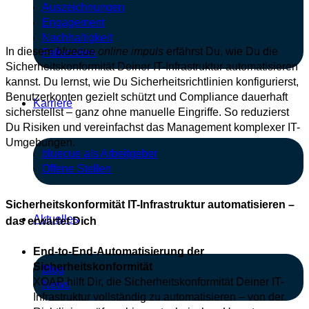
Auszeichnungen
Engagement
Nachhaltigkeit
In diesem
bluecue online impuls
erfährst Du, wie Du die
Fallstudien
Sicherheitskonformität Deiner IT-Infrastruktur automatisieren
kannst. Du lernst, wie Du Sicherheitsrichtlinien konfigurierst,
Benutzerkonten gezielt schützt und Compliance dauerhaft
Karriere
sicherstellst – ganz ohne manuelle Eingriffe. So reduzierst
Du Risiken und vereinfachst das Management komplexer IT-
Umgebungen.
bluecue als Arbeitgeber
Offene Stellen
Sicherheitskonformität IT-Infrastruktur automatisieren –
Aktuelles
das erwartet Dich
End-to-End-Automatisierung der
Sicherheitskonformität
Blog
XOAP hilft Dir, die Sicherheitskonformität Deiner IT-
News
Infrastruktur vollständig zu automatisieren – von der