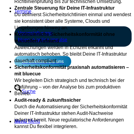
Richtlinienprüfung bis zur technischen Umsetzung.
Zentrale Steuerung für Deine IT-Infrastruktur
Termine
Du definierst Sicherheitsrichtlinien einmal und wendest
sie konsistent über alle Systeme, Clouds und
Umgebungen hinweg an.
Veranstaltungen
Kontinuierliche Sicherheitskonformität ohne
bluecue online impulse
manuellen Aufwand
Abweichungen werden in Echtzeit erkannt und
automatisch behoben. So bleibt Deine IT-Infrastruktur
dauerhaft compliant.
So erreichst Du uns
Sicherheitskonformität praxisnah automatisieren –
mit bluecue
Wir begleiten Dich strategisch und technisch bei der
Einführung – von der Analyse bis zum produktiven
Suche
Betrieb.
Audit-ready & zukunftssicher
Durch die Automatisierung der Sicherheitskonformität
Deiner IT-Infrastruktur stehen Audit-Nachweise
jederzeit bereit. Neue regulatorische Anforderungen
Menü
Menü
kannst Du flexibel integrieren.