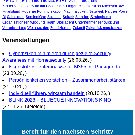
Privacy
Innovation
Insights Discovery
IT-Standardisierung
KinderSindUnsereZukunft
Leadership
Lingen
Mailmigration
Microsoft 365
Mittelstand
Moderne Kommunikation
Nachhaltigkeit
Netzwerk
Partner
Power
BI
Salesforce
SentinelOne
Soziales
Splunk
Standort
Strategische
Organisationsentwicklung
Team
Uberagent
Unternehmensentwicklung
Verantwortung
Weihnachten
Zertifizierung
Zukunft
Zukunftskompetenzen
Veranstaltungen
Cyberrisiken minimieren durch gezielte Security
Awareness mit Hornetsecurity
(26.08.26, )
KI-gestützte Fehleranalyse für M365 mit Panagenda
(23.09.26, )
Persönlichkeiten verstehen – Zusammenarbeit stärken
(21.10.26, )
Individuell führen, wirksam handeln
(28.10.26, )
BLINK 2026 – BLUECUE INNOVATIONS KINO
(27.11.26, Bielefeld)
Bereit für den nächsten Schritt?