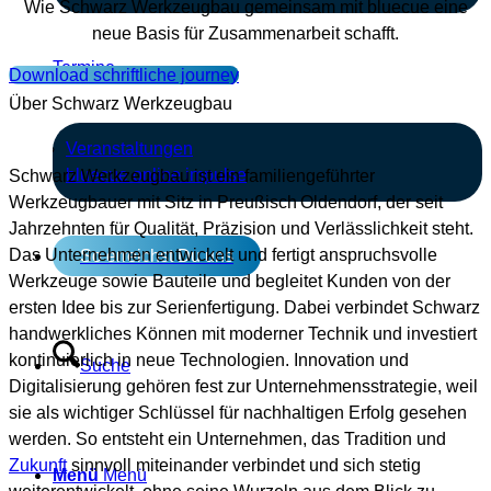
Wie Schwarz Werkzeugbau gemeinsam mit bluecue eine
neue Basis für Zusammenarbeit schafft.
Termine
Download schriftliche journey
Über Schwarz Werkzeugbau
Veranstaltungen
bluecue online impulse
Schwarz Werkzeugbau ist ein familiengeführter
Werkzeugbauer mit Sitz in Preußisch Oldendorf, der seit
Jahrzehnten für Qualität, Präzision und Verlässlichkeit steht.
Das Unternehmen entwickelt und fertigt anspruchsvolle
So erreichst Du uns
Werkzeuge sowie Bauteile und begleitet Kunden von der
ersten Idee bis zur Serienfertigung. Dabei verbindet Schwarz
handwerkliches Können mit moderner Technik und investiert
kontinuierlich in neue Technologien. Innovation und
Suche
Digitalisierung gehören fest zur Unternehmensstrategie, weil
sie als wichtiger Schlüssel für nachhaltigen Erfolg gesehen
werden. So entsteht ein Unternehmen, das Tradition und
Zukunft
sinnvoll miteinander verbindet und sich stetig
Menü
Menü