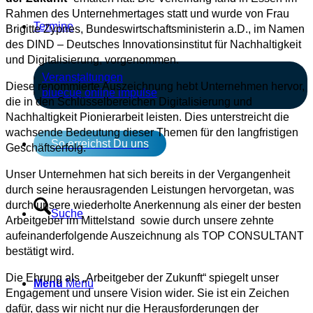
Rahmen des Unternehmertages statt und wurde von Frau
Termine
Brigitte Zypries, Bundeswirtschaftsministerin a.D., im Namen
des DIND – Deutsches Innovationsinstitut für Nachhaltigkeit
und Digitalisierung, vorgenommen.
Veranstaltungen
Diese renommierte Auszeichnung hebt Unternehmen hervor,
bluecue online impulse
die in den Schlüsselbereichen Digitalisierung und
Nachhaltigkeit Pionierarbeit leisten. Dies unterstreicht die
wachsende Bedeutung dieser Themen für den langfristigen
So erreichst Du uns
Geschäftserfolg.
Unser Unternehmen hat sich bereits in der Vergangenheit
durch seine herausragenden Leistungen hervorgetan, was
durch unsere wiederholte Anerkennung als einer der besten
Suche
Arbeitgeber im Mittelstand sowie durch unsere zehnte
aufeinanderfolgende Auszeichnung als TOP CONSULTANT
bestätigt wird.
Die Ehrung als „Arbeitgeber der Zukunft“ spiegelt unser
Menü
Menü
Engagement und unsere Vision wider. Sie ist ein Zeichen
dafür, dass wir nicht nur die Herausforderungen der