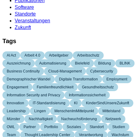
Publikationen
Software
Standorte
Veranstaltungen
Zukunft
Tags
AI Act
Arbeit 4.0
Arbeitgeber
Arbeitsschutz
Auszeichnung
Automatisierung
Bielefeld
Bildung
BLINK
Business Continuity
Cloud-Management
Cybersecurity
Demographischer Wandel
Digitale Transformation
Employment
Engagement
Familienfreundlichkeit
Gesundheitsschutz
Information Security and Privacy
Informationssicherheit
Innovation
IT-Standardisierung
KI
KinderSindUnsereZukunft
Leadership
Lingen
MenschenImMittelpunkt
Mittelstand
Münster
Nachhaltigkeit
Nachwuchsförderung
Netzwerk
OWL
Partner
Portfolio
Soziales
Standort
Studien
Team
Thought Leadership Center
Verantwortung
Wachstum