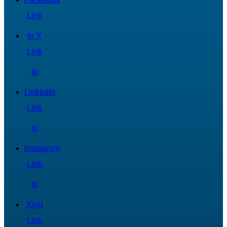
Link
to X
Link
to
LinkedIn
Link
to
Instagram
Link
to
Xing
Link