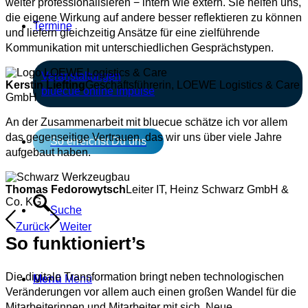
weiter professionalisieren − intern wie extern. Sie helfen uns,
die eigene Wirkung auf andere besser reflektieren zu können
Termine
und liefern gleichzeitig Ansätze für eine zielführende
Kommunikation mit unterschiedlichen Gesprächstypen.
Veranstaltungen
Kerstin Liefting
Geschäftsführerin, LOEWE Logistics & Care
bluecue online impulse
GmbH
An der Zusammenarbeit mit bluecue schätze ich vor allem
das gegenseitige Vertrauen, das wir uns über viele Jahre
So erreichst Du uns
aufgebaut haben.
Thomas Fedorowytsch
Leiter IT, Heinz Schwarz GmbH &
Co. KG
Suche
Zurück
Weiter
So funktioniert’s
Die digitale Transformation bringt neben technologischen
Menü
Menü
Veränderungen vor allem auch einen großen Wandel für die
Mitarbeiterinnen und Mitarbeiter mit sich. Neue