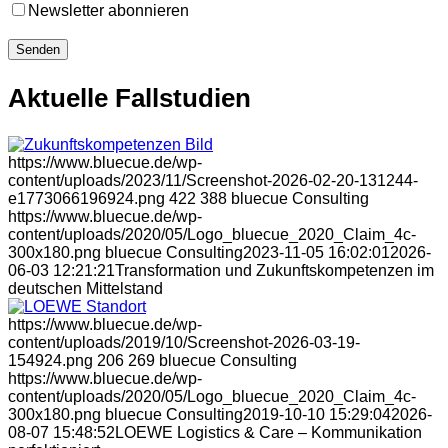
Newsletter abonnieren
Aktuelle Fallstudien
https://www.bluecue.de/wp-
content/uploads/2023/11/Screenshot-2026-02-20-131244-
e1773066196924.png
422
388
bluecue Consulting
https://www.bluecue.de/wp-
content/uploads/2020/05/Logo_bluecue_2020_Claim_4c-
300x180.png
bluecue Consulting
2023-11-05 16:02:01
2026-
06-03 12:21:21
Transformation und Zukunftskompetenzen im
deutschen Mittelstand
https://www.bluecue.de/wp-
content/uploads/2019/10/Screenshot-2026-03-19-
154924.png
206
269
bluecue Consulting
https://www.bluecue.de/wp-
content/uploads/2020/05/Logo_bluecue_2020_Claim_4c-
300x180.png
bluecue Consulting
2019-10-10 15:29:04
2026-
08-07 15:48:52
LOEWE Logistics & Care – Kommunikation