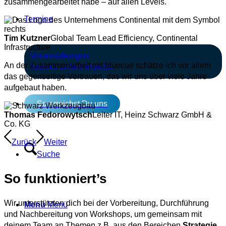
zusammengearbeitet habe – auf allen Levels.
Termine
Tim Kutzner
Global Team Lead Efficiency, Continental
Infrastructure
Veranstaltungen
An der Zusammenarbeit mit bluecue schätze ich vor allem
bluecue online impulse
das gegenseitige Vertrauen, das wir uns über viele Jahre
aufgebaut haben.
So erreichst Du uns
Thomas Fedorowytsch
Leiter IT, Heinz Schwarz GmbH &
Co. KG
Zurück
Weiter
Suche
So funktioniert’s
Wir unterstützten dich bei der Vorbereitung, Durchführung
Menü
Menü
und Nachbereitung von Workshops, um gemeinsam mit
deinem Team an Themen z.B. aus den Bereichen
Strategie
,