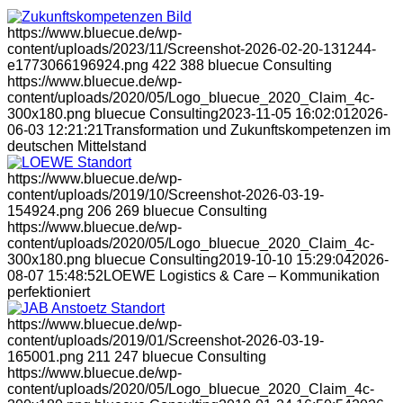
https://www.bluecue.de/wp-
content/uploads/2023/11/Screenshot-2026-02-20-131244-
e1773066196924.png
422
388
bluecue Consulting
https://www.bluecue.de/wp-
content/uploads/2020/05/Logo_bluecue_2020_Claim_4c-
300x180.png
bluecue Consulting
2023-11-05 16:02:01
2026-
06-03 12:21:21
Transformation und Zukunftskompetenzen im
deutschen Mittelstand
https://www.bluecue.de/wp-
content/uploads/2019/10/Screenshot-2026-03-19-
154924.png
206
269
bluecue Consulting
https://www.bluecue.de/wp-
content/uploads/2020/05/Logo_bluecue_2020_Claim_4c-
300x180.png
bluecue Consulting
2019-10-10 15:29:04
2026-
08-07 15:48:52
LOEWE Logistics & Care – Kommunikation
perfektioniert
https://www.bluecue.de/wp-
content/uploads/2019/01/Screenshot-2026-03-19-
165001.png
211
247
bluecue Consulting
https://www.bluecue.de/wp-
content/uploads/2020/05/Logo_bluecue_2020_Claim_4c-