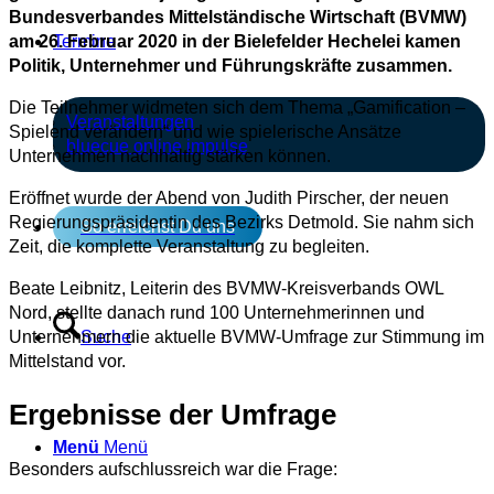
Bundesverbandes Mittelständische Wirtschaft (BVMW)
am 26. Februar 2020 in der Bielefelder Hechelei kamen
Termine
Politik, Unternehmer und Führungskräfte zusammen.
Die Teilnehmer widmeten sich dem Thema „Gamification –
Veranstaltungen
Spielend verändern“ und wie spielerische Ansätze
bluecue online impulse
Unternehmen nachhaltig stärken können.
Eröffnet wurde der Abend von Judith Pirscher, der neuen
Regierungspräsidentin des Bezirks Detmold. Sie nahm sich
So erreichst Du uns
Zeit, die komplette Veranstaltung zu begleiten.
Beate Leibnitz, Leiterin des BVMW-Kreisverbands OWL
Nord, stellte danach rund 100 Unternehmerinnen und
Unternehmern die aktuelle BVMW‑Umfrage zur Stimmung im
Suche
Mittelstand vor.
Ergebnisse der Umfrage
Menü
Menü
Besonders aufschlussreich war die Frage: