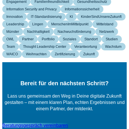
Engagement
Familienfreundlichkeit
Gesundheitsschutz
Information Security and Privacy
Informationssicherheit
Innovation
IT-Standardisierung
KI
KinderSindUnsereZukunft
Leadership
Lingen
MenschenImMittelpunkt
Mittelstand
Münster
Nachhaltigkeit
Nachwuchsförderung
Netzwerk
OWL
Partner
Portfolio
Soziales
Standort
Studien
Team
Thought Leadership Center
Verantwortung
Wachstum
WAICO
Weihnachten
Zertifizierung
Zukunft
Bereit für den nächsten Schritt?
Lass uns gemeinsam den Weg in Deine digitale Zukunft
gestalten – mit einem klaren Plan, echten Ergebnissen und
einem Partner, der mitdenkt.
Beratungsgespräch vereinbaren