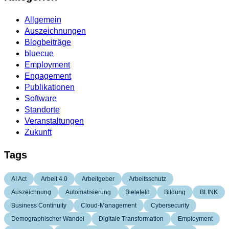
Allgemein
Auszeichnungen
Blogbeiträge
bluecue
Employment
Engagement
Publikationen
Software
Standorte
Veranstaltungen
Zukunft
Tags
AI Act
Arbeit 4.0
Arbeitgeber
Arbeitsschutz
Auszeichnung
Automatisierung
Bielefeld
Bildung
BLINK
Business Continuity
Cloud-Management
Cybersecurity
Demographischer Wandel
Digitale Transformation
Employment