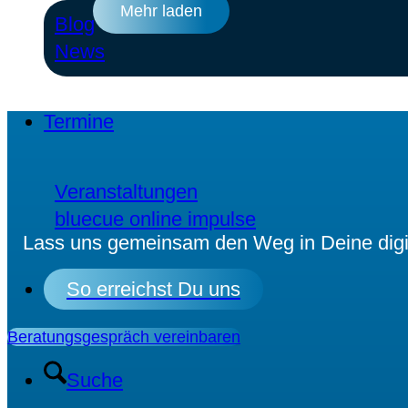
Mehr laden
Blog
News
Termine
Veranstaltungen
bluecue online impulse
Lass uns gemeinsam den Weg in Deine digita
So erreichst Du uns
Beratungsgespräch vereinbaren
Suche