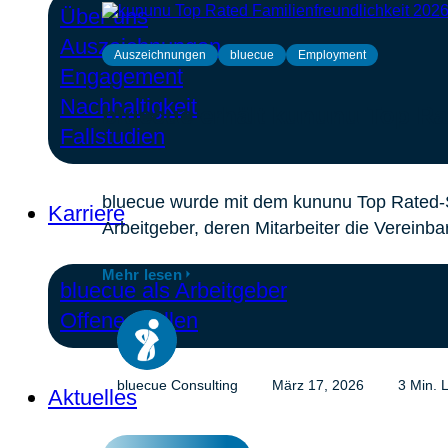
Über uns
Auszeichnungen
Auszeichnungen
bluecue
Employment
Engagement
Nachhaltigkeit
bluecue erhält kununu Top Rat
Fallstudien
bluecue wurde mit dem kununu Top Rated-Si
Karriere
Arbeitgeber, deren Mitarbeiter die Vereinba
Mehr lesen
bluecue als Arbeitgeber
Offene Stellen
bluecue Consulting
März 17, 2026
3 Min. L
Aktuelles