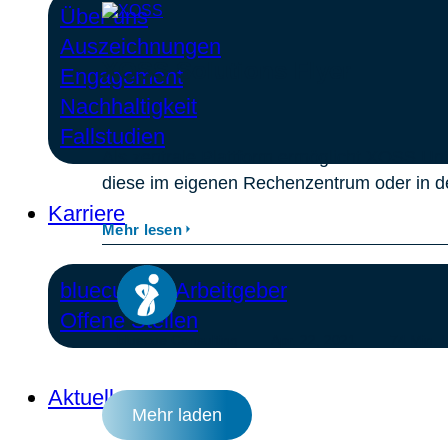
Über uns
Auszeichnungen
XOSS Solutions Flyer
Engagement
Nachhaltigkeit
Fallstudien
Als zentrale Plattform ermöglicht XOSS Unt
diese im eigenen Rechenzentrum oder in d
Karriere
Mehr lesen
bluecue als Arbeitgeber
Offene Stellen
bluecue Consulting
Apr. 22, 2021
74 Min. L
Aktuelles
Mehr laden