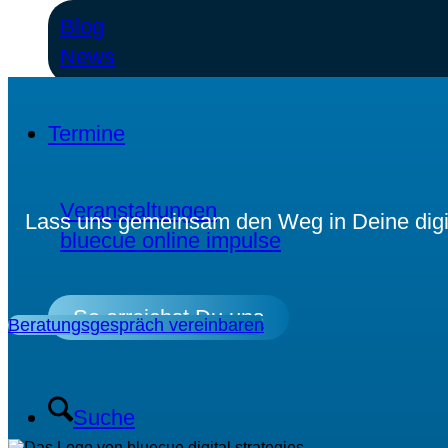
Blog
News
Termine
Veranstaltungen
Lass uns gemeinsam den Weg in Deine digita
bluecue online impulse
So erreichst Du uns
Beratungsgespräch vereinbaren
Suche