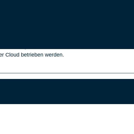
ernehmen, ihre IT‑Infrastrukturen einfach und automatis
er Cloud betrieben werden.
esezeit