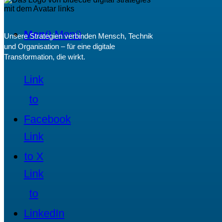
Menü
Menü
Unsere Strategien verbinden Mensch, Technik
und Organisation – für eine digitale
Transformation, die wirkt.
Link
to
Facebook
Link
to X
Link
to
LinkedIn